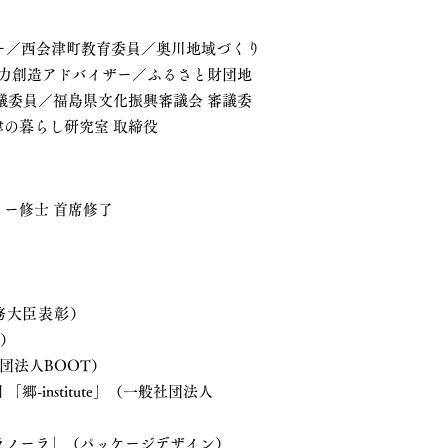
ー／西会津町教育委員／奥川地域づくり
域力創造アドバイザー／ふるさと財団地
議委員／福島県文化振興審議会 審議委
津の暮らし研究室 取締役
ー修士 首席修了
務大臣表彰）
落）
団法人BOOT）
-institute」（一般社団法人
もグラノーラ」（パッケージデザイン）