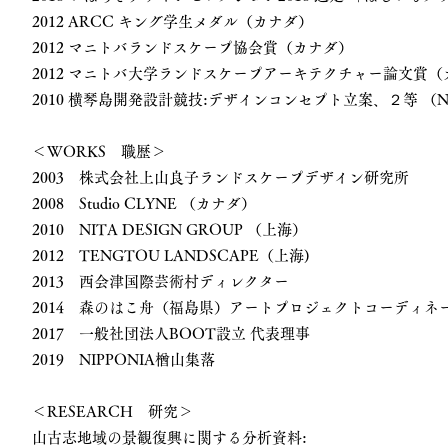
2012 ARCC キング学生メダル（カナダ）
2012 マニトバランドスケープ協会賞（カナダ）
2012 マニトバ大学ランドスケープアーキテクチャー論文賞（
2010 横琴島開発設計競技:デザインコンセプト立案、２等 （NIA
＜WORKS 職歴＞
2003 株式会社上山良子ランドスケープデザイン研究所
2008 Studio CLYNE （カナダ）
2010 NITA DESIGN GROUP （上海）
2012 TENGTOU LANDSCAPE（上海)
2013 西会津国際芸術村ディレクター
2014 森のはこ舟（福島県）アートプロジェクトコーディネ
2017 一般社団法人BOOT設立 代表理事
2019 NIPPONIA楢山集落
＜RESEARCH 研究＞
山古志地域の景観復興に関する分析資料: