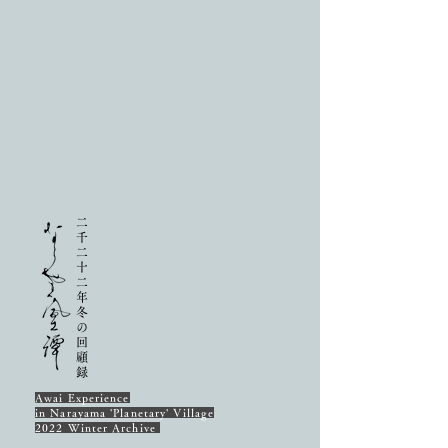
​二
千
二
十
二
年
冬
の
回
顧
録
Awai Experience
in Narayama 'Planetary' Village
2022 Winter Archive